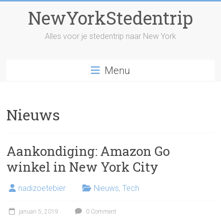
Skip
NewYorkStedentrip
to
content
Alles voor je stedentrip naar New York
Menu
Nieuws
Aankondiging: Amazon Go
winkel in New York City
nadizoetebier
Nieuws
,
Tech
januari 5, 2019
0 Comment