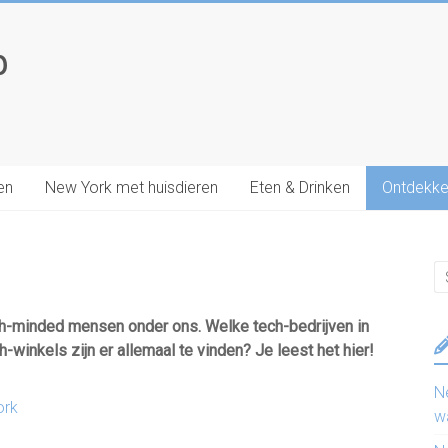
p
en
New York met huisdieren
Eten & Drinken
Ontdekke
ech-minded mensen onder ons. Welke tech-bedrijven in
h-winkels zijn er allemaal te vinden? Je leest het hier!
N
ork
w