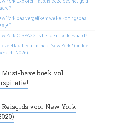
ew York Explorer Pass: is deze pas het geld
aard?
ew York pas vergelijken: welke kortingspas
es je?
ew York CityPASS: is het de moeite waard?
oeveel kost een trip naar New York? (budget
verzicht 2026)
Must-have boek vol
nspiratie!
Reisgids voor New York
2020)