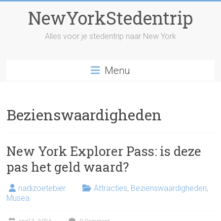
Skip
NewYorkStedentrip
to
content
Alles voor je stedentrip naar New York
Menu
Bezienswaardigheden
New York Explorer Pass: is deze
pas het geld waard?
nadizoetebier
Attracties
,
Bezienswaardigheden
,
Musea