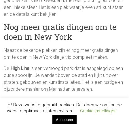
gebouw zelf is indrukwekkend, met een prachtig plafond en
een unieke sfeer. Het is een plek waar je even stil kunt staan
en de details kunt bekijken.
Nog meer gratis dingen om te
doen in New York
Naast de bekende plekken zijn er nog meer gratis dingen
om te doen in New York die je trip compleet maken.
De
High Line
is een verhoogd park dat is aangelegd op een
oude spoorlijn. Je wandelt boven de stad en kijkt uit over
straten, gebouwen en kunstinstallaties. Het is een rustige en
bijzondere manier om Manhattan te ervaren.
Bryant Park
is een kleinere, maar gezellige plek midden in de
Hi! Deze website gebruikt cookies. Dat doen we om jou de
stad. Hier zie je mensen lunchen, schaken of gewoon even
website optimaal te laten ervaren.
Cookie instellingen
zitten. Vaak zijn er gratis activiteiten of evenementen,
Accepteer
afhankelijk van het seizoen.